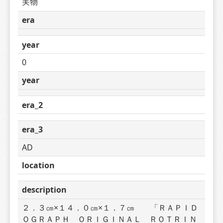
実物
era
year
0
year
era_2
era_3
AD
location
description
２．３㎝×１４．０㎝×１．７㎝　　「ＲＡＰＩＤ
ＯＧＲＡＰＨ　ＯＲＩＧＩＮＡＬ　ＲＯＴＲＩＮ