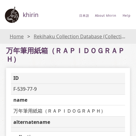
khirin
日本語
About khirin
Help
Home
Rekihaku Collection Database (Collections Database of the National Museum of Japanese History)
万年筆用紙箱（ＲＡＰＩＤＯＧＲＡＰ
Ｈ）
ID
F-539-77-9
name
万年筆用紙箱（ＲＡＰＩＤＯＧＲＡＰＨ）
alternatename