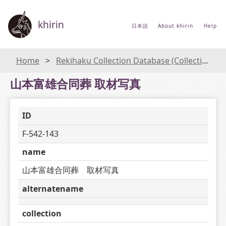
khirin
日本語
About khirin
Help
Home
Rekihaku Collection Database (Collections Database of the National Museum of Japanese History)
山本富雄合同葬 取材写真
ID
F-542-143
name
山本富雄合同葬　取材写真
alternatename
collection