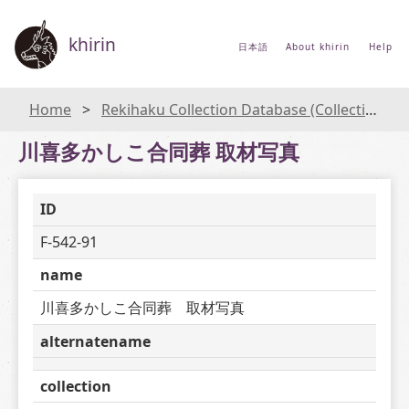
khirin
日本語
About khirin
Help
Home
Rekihaku Collection Database (Collections Database of the National Museum of Japanese History)
川喜多かしこ合同葬 取材写真
ID
F-542-91
name
川喜多かしこ合同葬　取材写真
alternatename
collection