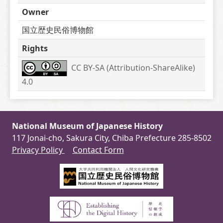
Owner
国立歴史民俗博物館
Rights
CC BY-SA (Attribution-ShareAlike) 
4.0
National Museum of Japanese History
117 Jonai-cho, Sakura City, Chiba Prefecture 285-8502
Privacy Policy
Contact Form