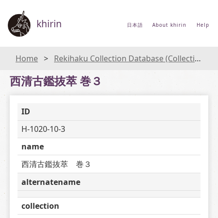
khirin
日本語
About khirin
Help
Home
Rekihaku Collection Database (Collections Database of the National Museum of Japanese History)
西清古鑑抜萃 巻３
ID
H-1020-10-3
name
西清古鑑抜萃　巻３
alternatename
collection