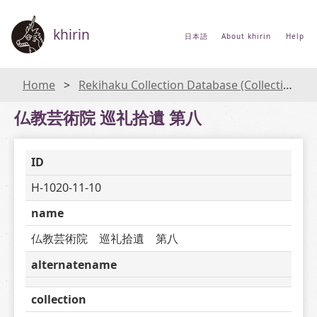
khirin
日本語
About khirin
Help
Home
Rekihaku Collection Database (Collections Database of the National Museum of Japanese History)
仏教芸術院 巡礼拾遺 第八
ID
H-1020-11-10
name
仏教芸術院　巡礼拾遺　第八
alternatename
collection