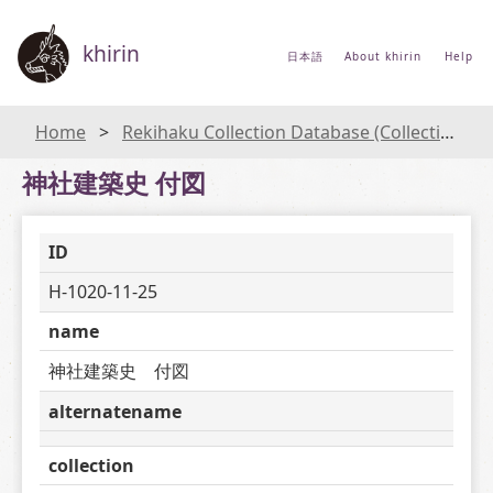
khirin
日本語
About khirin
Help
Home
Rekihaku Collection Database (Collections Database of the National Museum of Japanese History)
神社建築史 付図
ID
H-1020-11-25
name
神社建築史　付図
alternatename
collection