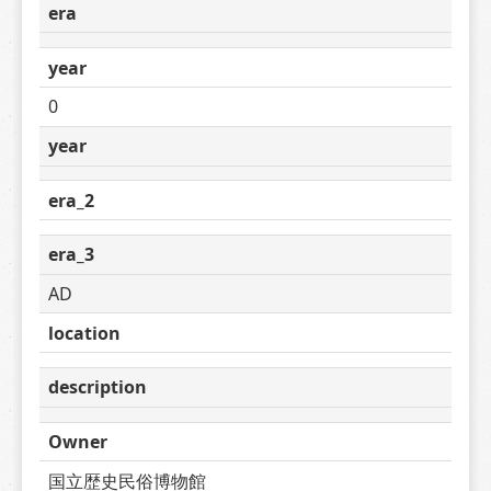
era
year
0
year
era_2
era_3
AD
location
description
Owner
国立歴史民俗博物館