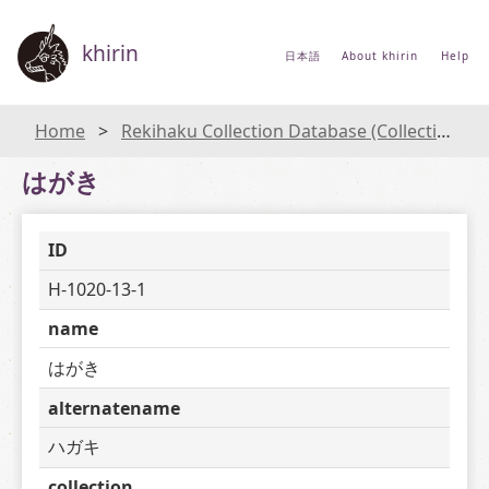
khirin
日本語
About khirin
Help
Home
Rekihaku Collection Database (Collections Database of the National Museum of Japanese History)
はがき
ID
H-1020-13-1
name
はがき
alternatename
ハガキ
collection