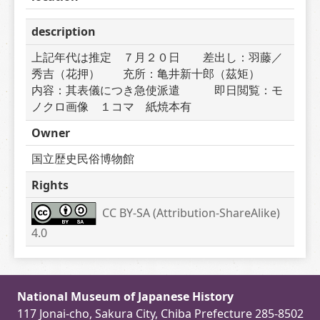
description
上記年代は推定　７月２０日　　差出し：羽藤／
秀吉（花押）　　充所：亀井新十郎（茲矩）　　
内容：其表儀につき急使派遣　　　即日閲覧：モ
ノクロ画像　１コマ　紙焼本有
Owner
国立歴史民俗博物館
Rights
CC BY-SA (Attribution-ShareAlike) 
4.0
National Museum of Japanese History
117 Jonai-cho, Sakura City, Chiba Prefecture 285-8502