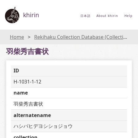
khirin
日本語
About khirin
Help
Home
Rekihaku Collection Database (Collections Database of the National Museum of Japanese History)
羽柴秀吉書状
ID
H-1031-1-12
name
羽柴秀吉書状
alternatename
ハシバヒデヨシショジョウ
collection