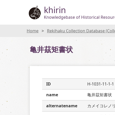
khirin
Knowledgebase of Historical Resourc
Home
Rekihaku Collection Database (Col
亀井茲矩書状
ID
H-1031-11-1-1
name
亀井茲矩書状
alternatename
カメイコレノ