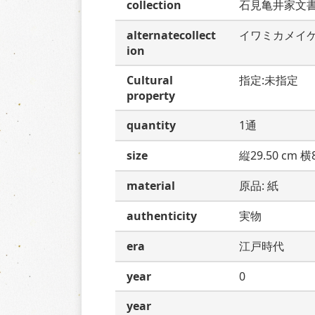
collection
石見亀井家文
alternatecollect
イワミカメイ
ion
Cultural
指定:未指定
property
quantity
1通
size
縦29.50 cm 横8
material
原品: 紙
authenticity
実物
era
江戸時代
year
0
year