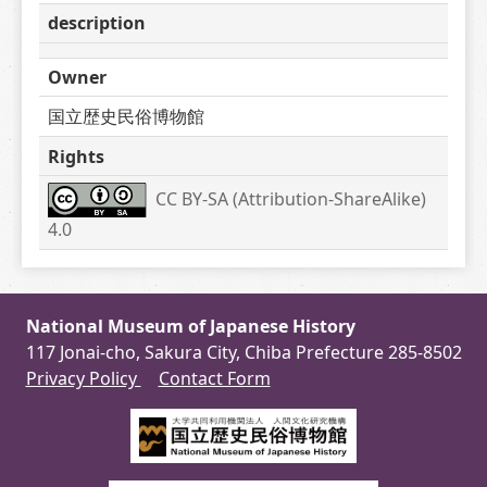
description
Owner
国立歴史民俗博物館
Rights
CC BY-SA (Attribution-ShareAlike) 
4.0
National Museum of Japanese History
117 Jonai-cho, Sakura City, Chiba Prefecture 285-8502
Privacy Policy
Contact Form