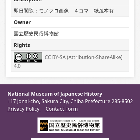
即日閲覧：モノクロ画像　４コマ　紙焼本有
Owner
国立歴史民俗博物館
Rights
CC BY-SA (Attribution-ShareAlike) 
4.0
National Museum of Japanese History
117 Jonai-cho, Sakura City, Chiba Prefecture 285-8502
Privacy Policy
Contact Form