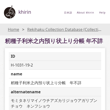
khirin
日本語
About khirin
Help
Home
Rekihaku Collection Database (Collections Database of the National Museum of Japanese History)
籾種子利米之内預り状上り分帳 年不詳
ID
H-1031-19-2
name
籾種子利米之内預り状上り分帳　年不詳
alternatename
モミタネリマイノウチアズカリジョウアガリブン
チョウ　ネンフショウ