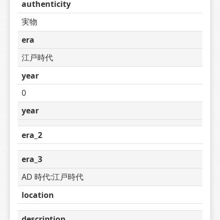
authenticity
実物
era
江戸時代
year
0
year
era_2
era_3
AD 時代:江戸時代
location
description