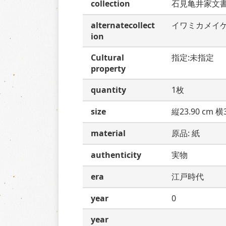
collection
石見亀井家文
alternatecollect
イワミカメイ
ion
Cultural
指定:未指定
property
quantity
1枚
size
縦23.90 cm 横3
material
原品: 紙
authenticity
実物
era
江戸時代
year
0
year