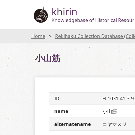
khirin
Knowledgebase of Historical Resourc
Home
Rekihaku Collection Database (Col
小山筋
ID
H-1031-41-3-9
name
小山筋
alternatename
コヤマスジ