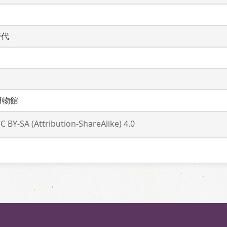
時代
博物館
C BY-SA (Attribution-ShareAlike) 4.0