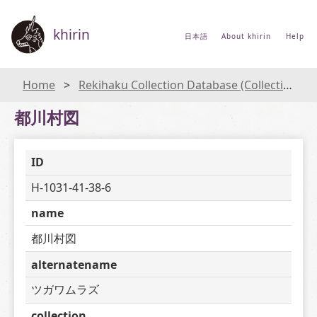
khirin
日本語
About khirin
Help
Home
Rekihaku Collection Database (Collections Database of the National Museum of Japanese History)
都川村図
ID
H-1031-41-38-6
name
都川村図
alternatename
ツガワムラズ
collection