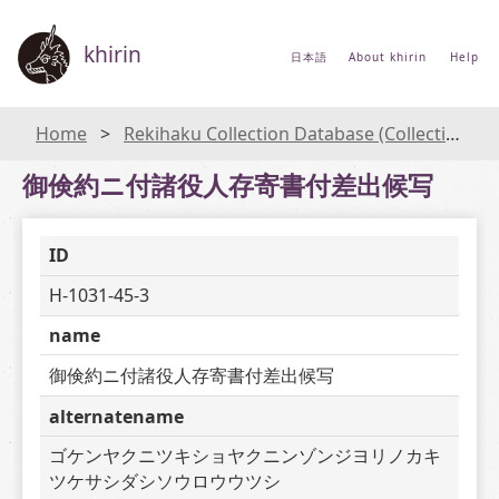
khirin
日本語
About khirin
Help
Home
Rekihaku Collection Database (Collections Database of the National Museum of Japanese History)
御倹約ニ付諸役人存寄書付差出候写
ID
H-1031-45-3
name
御倹約ニ付諸役人存寄書付差出候写
alternatename
ゴケンヤクニツキショヤクニンゾンジヨリノカキ
ツケサシダシソウロウウツシ