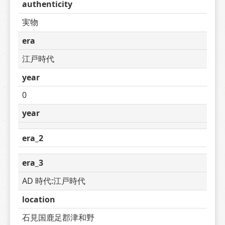
authenticity
実物
era
江戸時代
year
0
year
era_2
era_3
AD 時代:江戸時代
location
石見国鹿足郡津和野