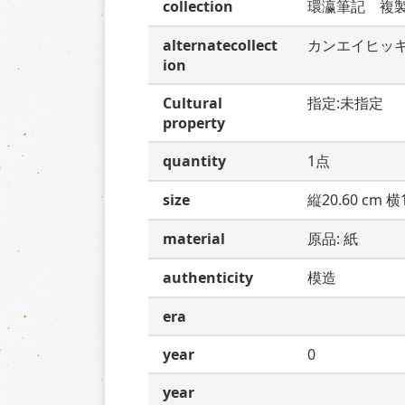
collection
環瀛筆記　複
alternatecollect
カンエイヒッ
ion
Cultural
指定:未指定
property
quantity
1点
size
縦20.60 cm 横1
material
原品: 紙
authenticity
模造
era
year
0
year