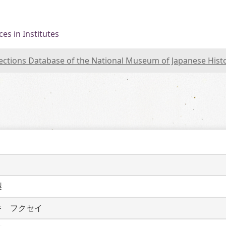
es in Institutes
lections Database of the National Museum of Japanese Hist
製
キ　フクセイ