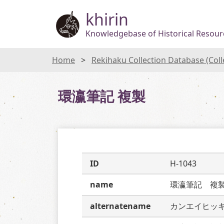
khirin
Knowledgebase of Historical Resourc
Home
Rekihaku Collection Database (Col
環瀛筆記 複製
ID
H-1043
name
環瀛筆記　複
alternatename
カンエイヒッ