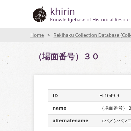
khirin
Knowledgebase of Historical Resourc
Home
Rekihaku Collection Database (Col
（場面番号）３０
ID
H-1049-9
name
（場面番号）
alternatename
（バメンバン