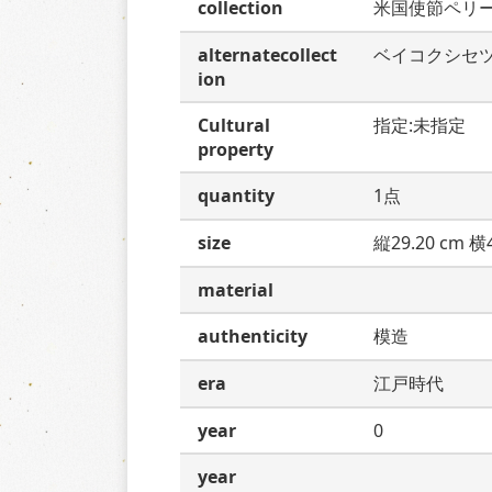
collection
米国使節ペリ
alternatecollect
ベイコクシセ
ion
Cultural
指定:未指定
property
quantity
1点
size
縦29.20 cm 横4
material
authenticity
模造
era
江戸時代
year
0
year