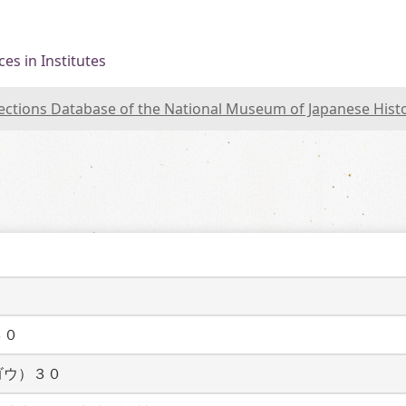
es in Institutes
lections Database of the National Museum of Japanese Hist
３０
ゴウ）３０