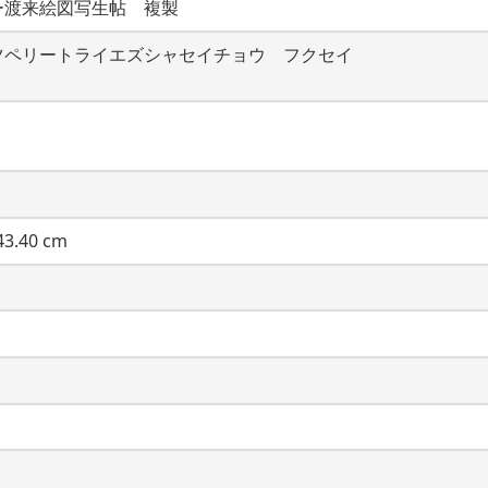
ー渡来絵図写生帖　複製
ツペリートライエズシャセイチョウ　フクセイ
3.40 cm