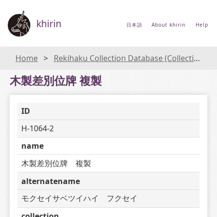
khirin
日本語
About khirin
Help
Home
Rekihaku Collection Database (Collections Database of the National Museum of Japanese History)
木製差別位牌 複製
ID
H-1064-2
name
木製差別位牌　複製
alternatename
モクセイサベツイハイ　フクセイ
collection