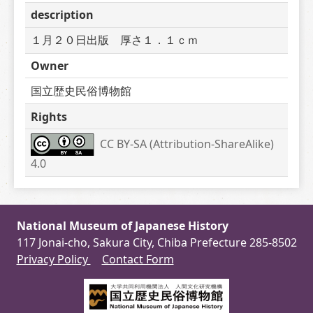
description
１月２０日出版　厚さ１．１ｃｍ
Owner
国立歴史民俗博物館
Rights
CC BY-SA (Attribution-ShareAlike) 
4.0
National Museum of Japanese History
117 Jonai-cho, Sakura City, Chiba Prefecture 285-8502
Privacy Policy
Contact Form