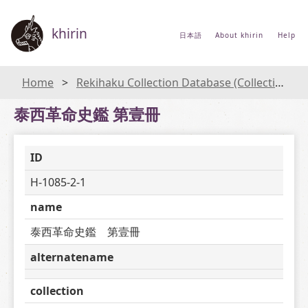
khirin
日本語
About khirin
Help
Home
Rekihaku Collection Database (Collections Database of the National Museum of Japanese History)
泰西革命史鑑 第壹冊
ID
H-1085-2-1
name
泰西革命史鑑　第壹冊
alternatename
collection