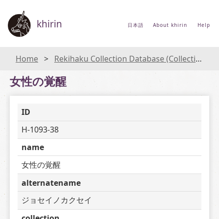
khirin
日本語
About khirin
Help
Home
Rekihaku Collection Database (Collections Database of the National Museum of Japanese History)
女性の覚醒
ID
H-1093-38
name
女性の覚醒
alternatename
ジョセイノカクセイ
collection