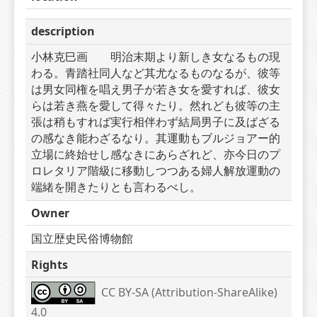
description
小林克巳画　　明治末期より新しき女なるもの現
わる。青踏社同人など其尤なるものなるが、彼等
は男女同権を唱え男子が若き女を愛すれば、彼女
らは若き燕を愛して得々たり。然れども彼等の主
張は稍もすれば実行相伴わず結局男子に及ばざる
の感なき能わざるなり。其運動もブルジョアー的
立場に終始せし感なきにあらざれど、亦今日のプ
ロレタリア階級に移動しつつある婦人解放運動の
端緒を開きたりとも言わるべし。
Owner
国立歴史民俗博物館
Rights
CC BY-SA (Attribution-ShareAlike) 
4.0