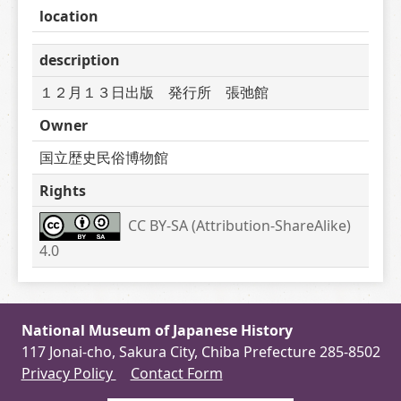
location
description
１２月１３日出版　発行所　張弛館
Owner
国立歴史民俗博物館
Rights
CC BY-SA (Attribution-ShareAlike) 
4.0
National Museum of Japanese History
117 Jonai-cho, Sakura City, Chiba Prefecture 285-8502
Privacy Policy
Contact Form