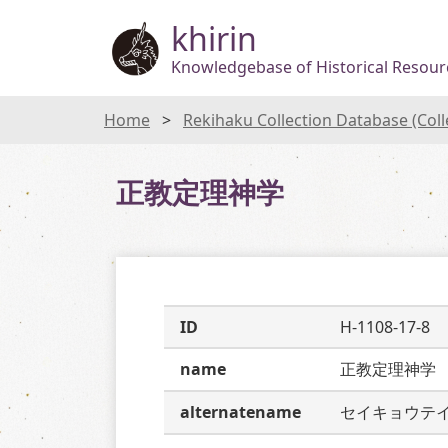
khirin
Knowledgebase of Historical Resourc
Home
Rekihaku Collection Database (Col
正教定理神学
ID
H-1108-17-8
name
正教定理神学
alternatename
セイキョウテ