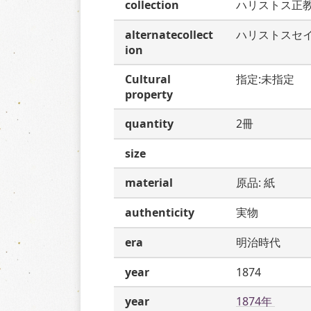
collection
ハリストス正
alternatecollect
ハリストスセ
ion
Cultural
指定:未指定
property
quantity
2冊
size
material
原品: 紙
authenticity
実物
era
明治時代
year
1874
year
1874年