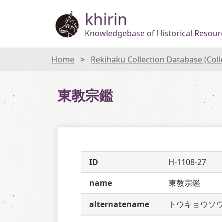
khirin
Knowledgebase of Historical Resourc
Home
Rekihaku Collection Database (Col
東教宗鑑
ID
H-1108-27
name
東教宗鑑
alternatename
トウキョウソ