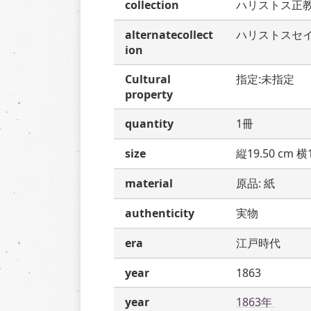
collection
ハリストス正
alternatecollect
ハリストスセ
ion
Cultural
指定:未指定
property
quantity
1冊
size
縦19.50 cm 横1
material
原品: 紙
authenticity
実物
era
江戸時代
year
1863
year
1863年