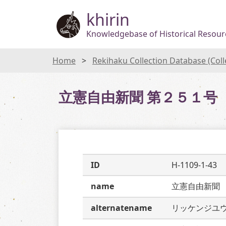
khirin
Knowledgebase of Historical Resourc
Home
Rekihaku Collection Database (Col
立憲自由新聞 第２５１号
ID
H-1109-1-43
name
立憲自由新聞
alternatename
リッケンジユ