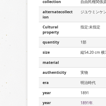
collection
自由民権関係
alternatecollect
ジユウミンケ
ion
Cultural
指定:未指定
property
quantity
1部
size
縦54.20 cm 横3
material
authenticity
実物
era
明治時代
year
1891
year
1891年