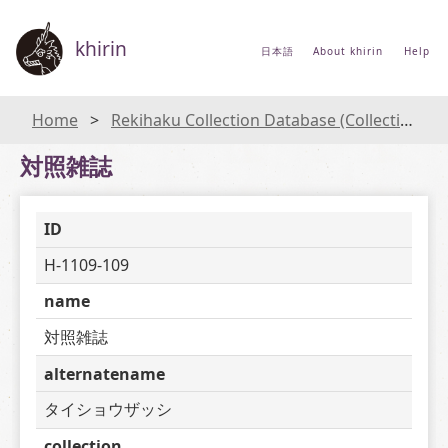
khirin
日本語
About khirin
Help
Home
Rekihaku Collection Database (Collections Database of the National Museum of Japanese History)
対照雑誌
ID
H-1109-109
name
対照雑誌
alternatename
タイショウザッシ
collection