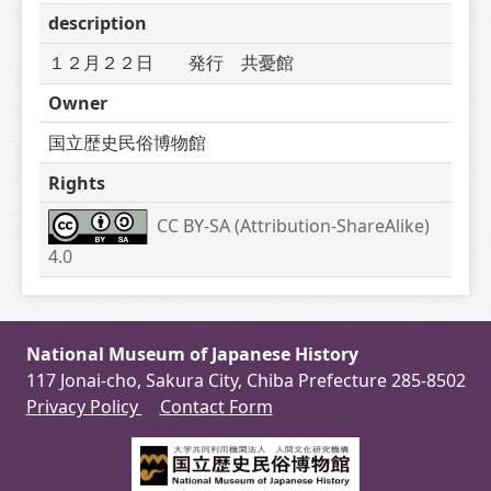
description
１２月２２日　　発行　共憂館
Owner
国立歴史民俗博物館
Rights
CC BY-SA (Attribution-ShareAlike) 
4.0
National Museum of Japanese History
117 Jonai-cho, Sakura City, Chiba Prefecture 285-8502
Privacy Policy
Contact Form