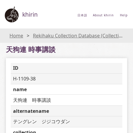
khirin
日本語
About khirin
Help
Home
Rekihaku Collection Database (Collections Database of the National Museum of Japanese History)
天狗連 時事講談
ID
H-1109-38
name
天狗連　時事講談
alternatename
テングレン　ジジコウダン
collection