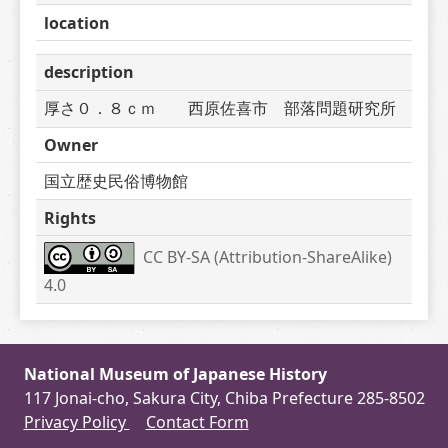
location
description
厚さ０．８ｃｍ　　西原佐喜市　部落問題研究所
Owner
国立歴史民俗博物館
Rights
CC BY-SA (Attribution-ShareAlike) 
4.0
National Museum of Japanese History
117 Jonai-cho, Sakura City, Chiba Prefecture 285-8502
Privacy Policy
Contact Form