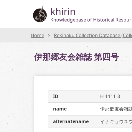
khirin
Knowledgebase of Historical Resourc
Home
Rekihaku Collection Database (Col
伊那郷友会雑誌 第四号
ID
H-1111-3
name
伊那郷友会雑
alternatename
イナキョウユ