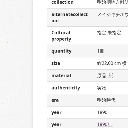
collection
明治期地方雑
alternatecollect
メイジキチホ
ion
Cultural
指定:未指定
property
quantity
1冊
size
縦22.00 cm 横1
material
原品: 紙
authenticity
実物
era
明治時代
year
1890
year
1890年