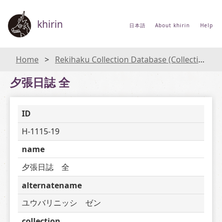
khirin
日本語
About khirin
Help
Home
Rekihaku Collection Database (Collections Database of the National Museum of Japanese History)
夕張日誌 全
ID
H-1115-19
name
夕張日誌　全
alternatename
ユウバリニッシ　ゼン
collection