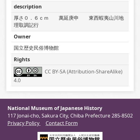
description
厚さ０．６ｃｍ　　萬延庚申　　東西蝦夷山川地
理取調記行
Owner
国立歴史民俗博物館
Rights
CC BY-SA (Attribution-ShareAlike) 
4.0
National Museum of Japanese History
117 Jonai-cho, Sakura City, Chiba Prefecture 285-8502
Privacy Policy
Contact Form