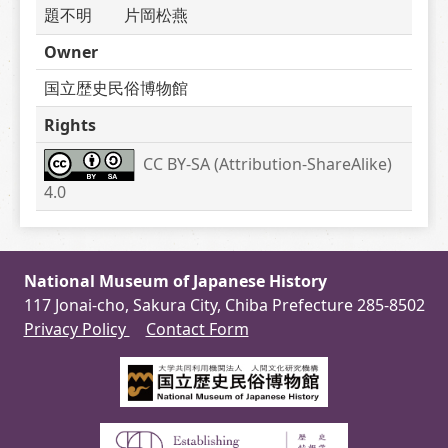
題不明　　片岡松燕
Owner
国立歴史民俗博物館
Rights
CC BY-SA (Attribution-ShareAlike) 
4.0
National Museum of Japanese History
117 Jonai-cho, Sakura City, Chiba Prefecture 285-8502
Privacy Policy
Contact Form