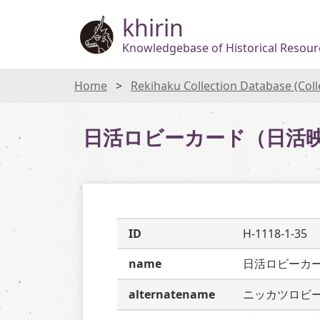
khirin
Knowledgebase of Historical Resourc
Home
Rekihaku Collection Database (Col
日活ロビーカード（日活
ID
H-1118-1-35
name
日活ロビーカ
alternatename
ニッカツロビ