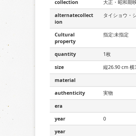
collection
大正・昭和期
alternatecollect
タイショウ・
ion
Cultural
指定:未指定
property
quantity
1枚
size
縦26.90 cm 横3
material
authenticity
実物
era
year
0
year