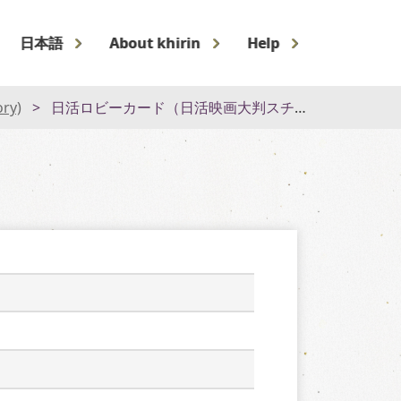
日本語
About khirin
Help
ory)
日活ロビーカード（日活映画大判スチール）