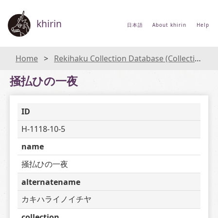
khirin
日本語
About khirin
Help
Home
Rekihaku Collection Database (Collections Database of the National Museum of Japanese History)
掻払ひの一夜
ID
H-1118-10-5
name
掻払ひの一夜
alternatename
カキハライノイチヤ
collection