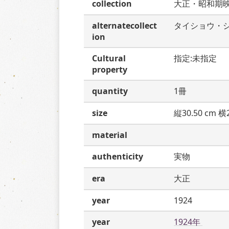
collection
大正・昭和期
alternatecollect
タイショウ・
ion
Cultural
指定:未指定
property
quantity
1冊
size
縦30.50 cm 横2
material
authenticity
実物
era
大正
year
1924
year
1924年