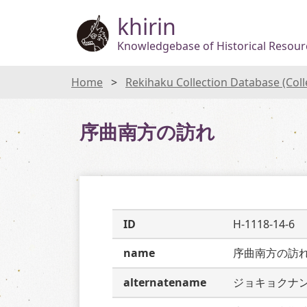
khirin
Knowledgebase of Historical Resourc
Home
Rekihaku Collection Database (Col
序曲南方の訪れ
ID
H-1118-14-6
name
序曲南方の訪
alternatename
ジョキョクナ