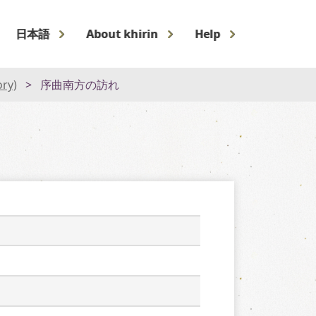
日本語
About khirin
Help
ory)
序曲南方の訪れ