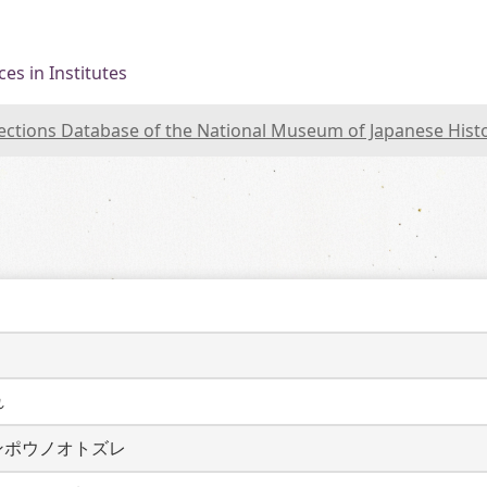
es in Institutes
lections Database of the National Museum of Japanese Hist
れ
ンポウノオトズレ