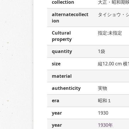
collection
大正・昭和期
alternatecollect
タイショウ・
ion
Cultural
指定:未指定
property
quantity
1袋
size
縦12.00 cm 横1
material
authenticity
実物
era
昭和１
year
1930
year
1930年