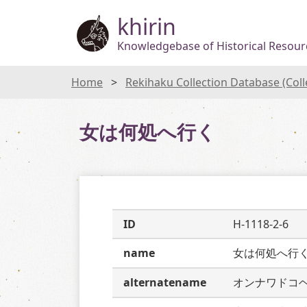
khirin
Knowledgebase of Historical Resourc
Home
Rekihaku Collection Database (Col
女は何処へ行く
ID
H-1118-2-6
name
女は何処へ行
alternatename
オンナワドコ