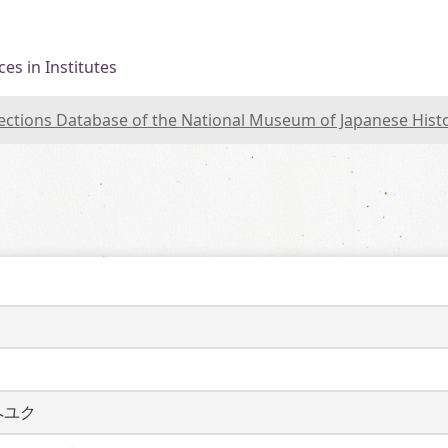
es in Institutes
lections Database of the National Museum of Japanese Hist
く
ヘユク