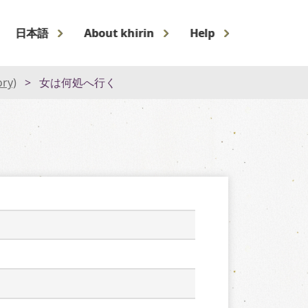
日本語
About khirin
Help
ory)
女は何処へ行く