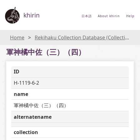
khirin
日本語
About khirin
Help
Home
Rekihaku Collection Database (Collections Database of the National Museum of Japanese History)
軍神橘中佐（三）（四）
ID
H-1119-6-2
name
軍神橘中佐（三）（四）
alternatename
collection