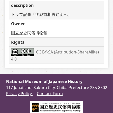
description
トップ記事「後継首相再銓衡へ」
Owner
国立歴史民俗博物館
Rights
CC BY-SA (Attribution-ShareAlike) 
4.0
National Museum of Japanese History
117 Jonai-cho, Sakura City, Chiba Prefecture 285-8502
Privacy Policy
Contact Form