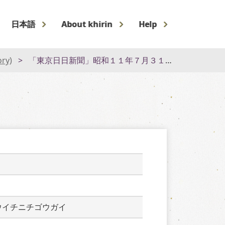
日本語
About khirin
Help
ory)
「東京日日新聞」昭和１１年７月３１日号外
ウイチニチゴウガイ