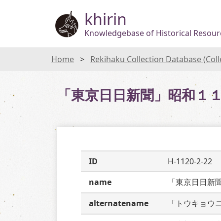
khirin
Knowledgebase of Historical Resourc
Home
Rekihaku Collection Database (Col
「東京日日新聞」昭和１
ID
H-1120-2-22
name
「東京日日新
alternatename
「トウキョウ