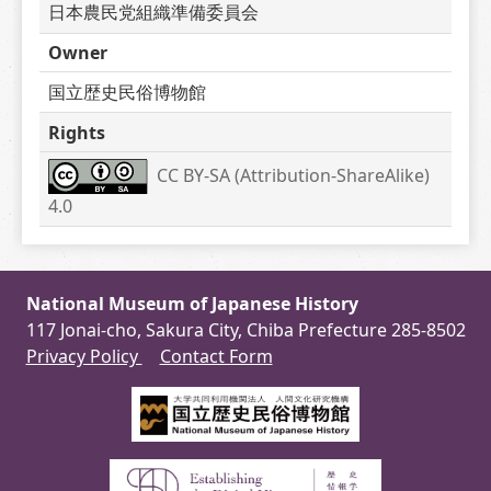
日本農民党組織準備委員会
Owner
国立歴史民俗博物館
Rights
CC BY-SA (Attribution-ShareAlike) 
4.0
National Museum of Japanese History
117 Jonai-cho, Sakura City, Chiba Prefecture 285-8502
Privacy Policy
Contact Form