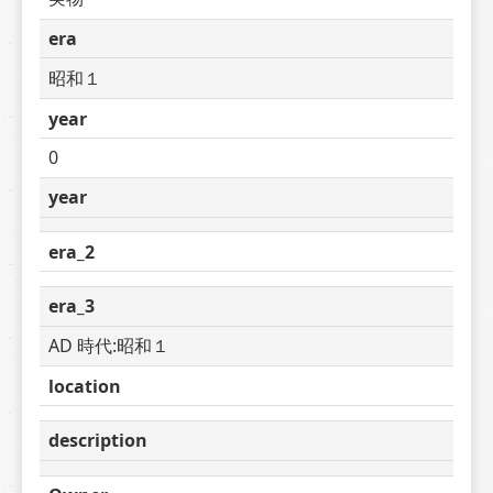
era
昭和１
year
0
year
era_2
era_3
AD 時代:昭和１
location
description