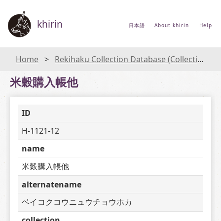
khirin
日本語
About khirin
Help
Home
Rekihaku Collection Database (Collections Database of the National Museum of Japanese History)
米穀購入帳他
ID
H-1121-12
name
米穀購入帳他
alternatename
ベイコクコウニュウチョウホカ
collection