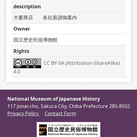
description
大蓄商店　　各社新譜御案内
Owner
国立歴史民俗博物館
Rights
CC BY-SA (Attribution-ShareAlike) 
4.0
National Museum of Japanese History
117 Jonai-cho, Sakura City, Chiba Prefecture 285-8502
Privacy Policy
Contact Form