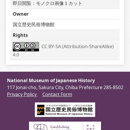
即日閲覧：モノクロ画像１カット
Owner
国立歴史民俗博物館
Rights
CC BY-SA (Attribution-ShareAlike) 
4.0
National Museum of Japanese History
117 Jonai-cho, Sakura City, Chiba Prefecture 285-8502
Privacy Policy
Contact Form