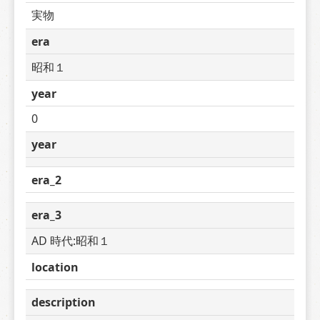
実物
era
昭和１
year
0
year
era_2
era_3
AD 時代:昭和１
location
description