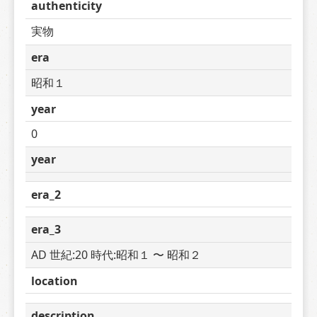
authenticity
実物
era
昭和１
year
0
year
era_2
era_3
AD 世紀:20 時代:昭和１ 〜 昭和２
location
description