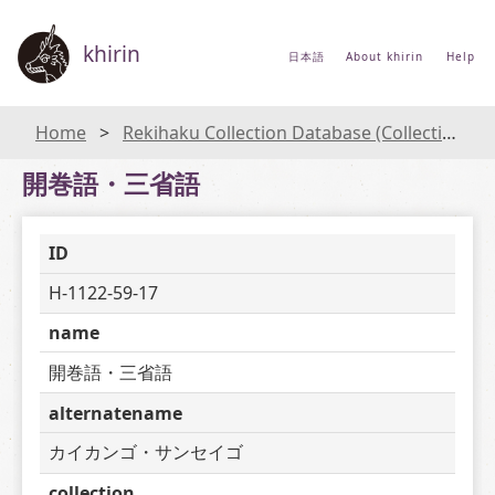
khirin
日本語
About khirin
Help
Home
Rekihaku Collection Database (Collections Database of the National Museum of Japanese History)
開巻語・三省語
ID
H-1122-59-17
name
開巻語・三省語
alternatename
カイカンゴ・サンセイゴ
collection