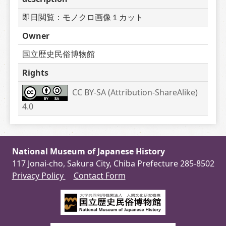
即日閲覧：モノクロ画像１カット
Owner
国立歴史民俗博物館
Rights
CC BY-SA (Attribution-ShareAlike) 
4.0
National Museum of Japanese History
117 Jonai-cho, Sakura City, Chiba Prefecture 285-8502
Privacy Policy
Contact Form