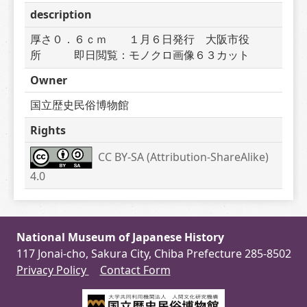
description
厚さ０．６ｃｍ　　１月６日発行　大阪市役
所　　　即日閲覧：モノクロ画像６３カット
Owner
国立歴史民俗博物館
Rights
CC BY-SA (Attribution-ShareAlike) 
4.0
National Museum of Japanese History
117 Jonai-cho, Sakura City, Chiba Prefecture 285-8502
Privacy Policy
Contact Form