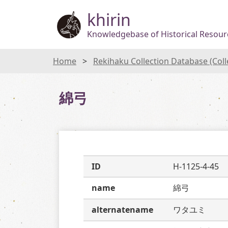
khirin
Knowledgebase of Historical Resourc
Home
Rekihaku Collection Database (Col
綿弓
ID
H-1125-4-45
name
綿弓
alternatename
ワタユミ