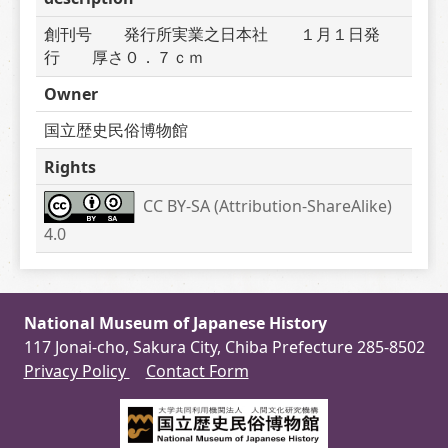
創刊号　　発行所実業之日本社　　１月１日発
行　　厚さ０．７ｃｍ
Owner
国立歴史民俗博物館
Rights
CC BY-SA (Attribution-ShareAlike) 
4.0
National Museum of Japanese History
117 Jonai-cho, Sakura City, Chiba Prefecture 285-8502
Privacy Policy
Contact Form