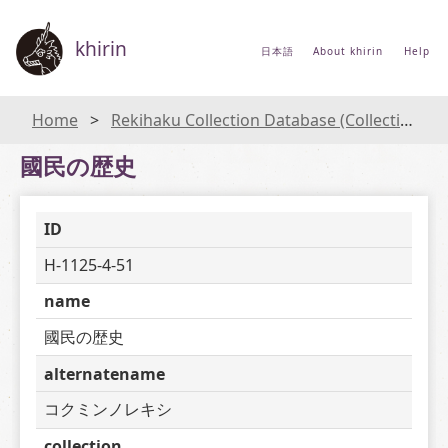
khirin
日本語
About khirin
Help
Home
Rekihaku Collection Database (Collections Database of the National Museum of Japanese History)
國民の歴史
ID
H-1125-4-51
name
國民の歴史
alternatename
コクミンノレキシ
collection