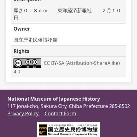
厚さ０．８ｃｍ　　東洋経済新報社　　２月１０
日
Owner
国立歴史民俗博物館
Rights
CC BY-SA (Attribution-ShareAlike) 
4.0
National Museum of Japanese History
117 Jonai-cho, Sakura City, Chiba Prefecture 285-8502
Privacy Policy
Contact Form