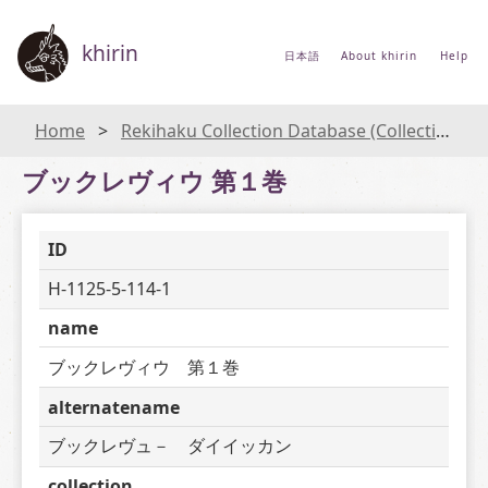
khirin
日本語
About khirin
Help
Home
Rekihaku Collection Database (Collections Database of the National Museum of Japanese History)
ブックレヴィウ 第１巻
ID
H-1125-5-114-1
name
ブックレヴィウ　第１巻
alternatename
ブックレヴュ－　ダイイッカン
collection