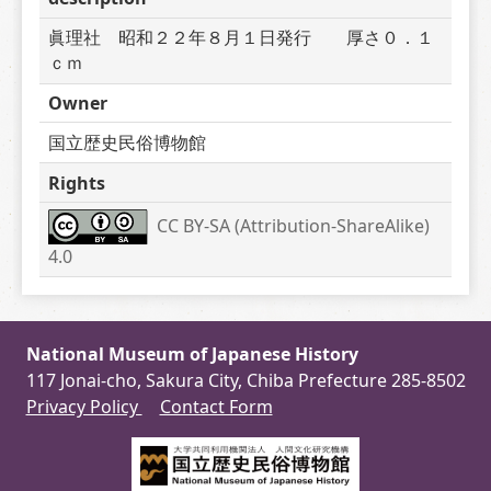
眞理社　昭和２２年８月１日発行　　厚さ０．１
ｃｍ
Owner
国立歴史民俗博物館
Rights
CC BY-SA (Attribution-ShareAlike) 
4.0
National Museum of Japanese History
117 Jonai-cho, Sakura City, Chiba Prefecture 285-8502
Privacy Policy
Contact Form