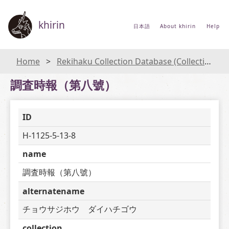
khirin
日本語
About khirin
Help
Home
Rekihaku Collection Database (Collections Database of the National Museum of Japanese History)
調査時報（第八號）
ID
H-1125-5-13-8
name
調査時報（第八號）
alternatename
チョウサジホウ　ダイハチゴウ
collection