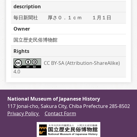
description
毎日新聞社　　厚さ０．１ｃｍ　　１月１日
Owner
国立歴史民俗博物館
Rights
CC BY-SA (Attribution-ShareAlike) 
4.0
National Museum of Japanese History
117 Jonai-cho, Sakura City, Chiba Prefecture 285-8502
Privacy Policy
Contact Form