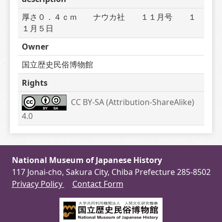
厚さ０．４ｃｍ　　ナウカ社　　１１月号　　１
１月５日
Owner
国立歴史民俗博物館
Rights
CC BY-SA (Attribution-ShareAlike) 
4.0
National Museum of Japanese History
117 Jonai-cho, Sakura City, Chiba Prefecture 285-8502
Privacy Policy
Contact Form