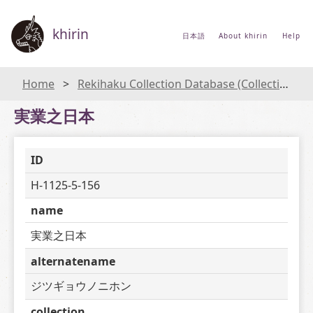
khirin
日本語
About khirin
Help
Home
Rekihaku Collection Database (Collections Database of the National Museum of Japanese History)
実業之日本
ID
H-1125-5-156
name
実業之日本
alternatename
ジツギョウノニホン
collection