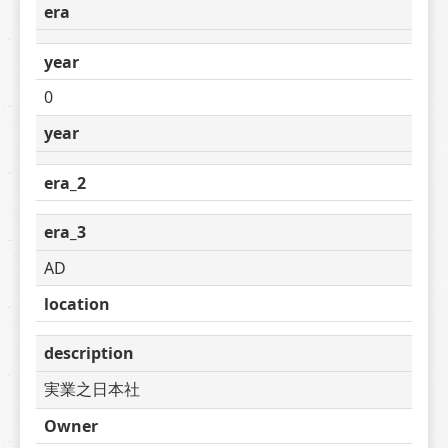
era
year
0
year
era_2
era_3
AD
location
description
実業之日本社
Owner