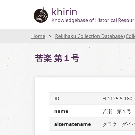
khirin
Knowledgebase of Historical Resourc
Home
Rekihaku Collection Database (Col
苦楽 第１号
ID
H-1125-5-180
name
苦楽　第１号
alternatename
クラク　ダイ