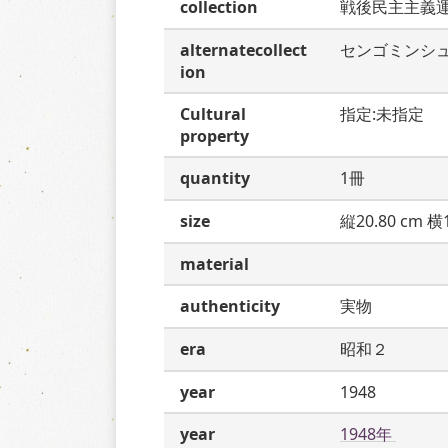
collection
戦後民主主義
alternatecollect
センゴミンシ
ion
Cultural
指定:未指定
property
quantity
1冊
size
縦20.80 cm 横1
material
authenticity
実物
era
昭和２
year
1948
year
1948年